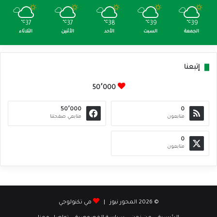
℃
37
℃
37
℃
38
℃
39
℃
39
الجمعة
السبت
الأحد
الأثنين
الثلاثاء
إتبعنا
50٬000
50٬000
0
متابعون
متابعي صفحتنا
0
متابعون
© 2026 المحور نيوز |
مي تكنولوجي