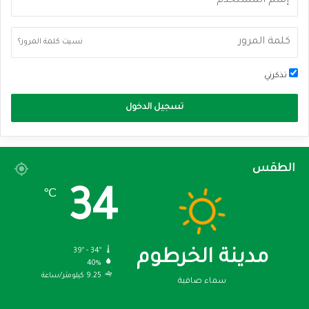
نسيت كلمة المرور؟
تذكرني
تسجيل الدخول
الطقس
34
℃
39º - 34º
مدينة الخرطوم
40%
9.25 كيلومتر/ساعة
سماء صافية