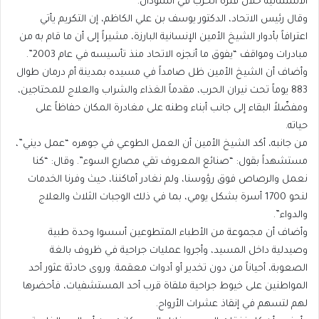
الاستثنائية خلال فترة الحرب في السودان.
وقال رئيس الاتحاد، الدكتور يوسف بن علي الكاظم، إن التكريم يأتي
اعترافاً بأدوار الشيخ الأمين الإنسانية البارزة، مشيراً إلى أن ما قام به من
مبادرات ومواقف “يفوق ما أنجزه الاتحاد منذ تأسيسه في عام 2003”.
وأضاف أن الشيخ الأمين ظل صامداً في مسيده بمدينة أم درمان طوال
883 يوماً تحت نيران الحرب، مقدماً الغذاء والشراب والعلاج للمحتاجين،
ومفضّلاً البقاء إلى جانب أبناء وطنه على مغادرة المكان حفاظاً على
حياته.
من جانبه، أكد الشيخ الأمين أن العمل الطوعي في جوهره “عمل ديني”،
مستشهداً بقول: “صنائع المعروف تقي مصارع السوء”. وقال: “كنا
نعمل والرصاص فوق رؤوسنا، ولم نغادر أماكننا، حيث وفرنا الخدمات
لنحو 1700 أسرة بشكل يومي، بما في ذلك الوجبات الثلاث والعلاج
والدواء”.
وأضاف أن مجموعة من الأطباء المتطوعين أسسوا وحدة طبية
وصيدلية داخل المسيد، وأجروا عمليات جراحية في ظروف بالغة
الصعوبة، أحياناً من دون تخدير أو أدوات معقمة. وروى حادثة عثور أحد
المواطنين على خيوط جراحية ملقاة قرب أحد المستشفيات، فأحضرها
لهم لتسهم في إنقاذ عشرات الأرواح.