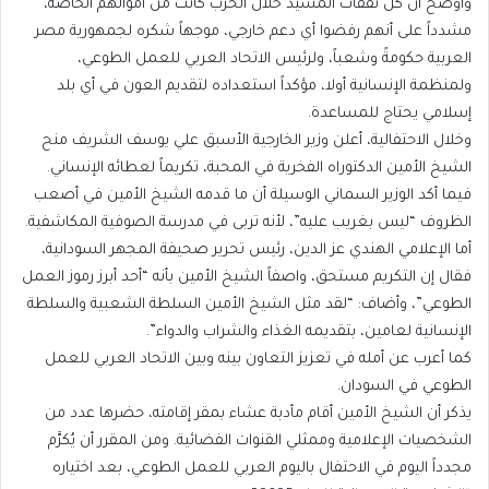
وأوضح أن كل نفقات المسيد خلال الحرب كانت من أموالهم الخاصة،
مشدداً على أنهم رفضوا أي دعم خارجي، موجهاً شكره لجمهورية مصر
العربية حكومةً وشعباً، ولرئيس الاتحاد العربي للعمل الطوعي،
ولمنظمة الإنسانية أولا، مؤكداً استعداده لتقديم العون في أي بلد
إسلامي يحتاج للمساعدة.
وخلال الاحتفالية، أعلن وزير الخارجية الأسبق علي يوسف الشريف منح
الشيخ الأمين الدكتوراه الفخرية في المحبة، تكريماً لعطائه الإنساني.
فيما أكد الوزير السماني الوسيلة أن ما قدمه الشيخ الأمين في أصعب
الظروف “ليس بغريب عليه”، لأنه تربى في مدرسة الصوفية المكاشفية.
أما الإعلامي الهندي عز الدين، رئيس تحرير صحيفة المجهر السودانية،
فقال إن التكريم مستحق، واصفاً الشيخ الأمين بأنه “أحد أبرز رموز العمل
الطوعي”، وأضاف: “لقد مثل الشيخ الأمين السلطة الشعبية والسلطة
الإنسانية لعامين، بتقديمه الغذاء والشراب والدواء”.
كما أعرب عن أمله في تعزيز التعاون بينه وبين الاتحاد العربي للعمل
الطوعي في السودان.
يذكر أن الشيخ الأمين أقام مأدبة عشاء بمقر إقامته، حضرها عدد من
الشخصيات الإعلامية وممثلي القنوات الفضائية. ومن المقرر أن يُكرَّم
مجدداً اليوم في الاحتفال باليوم العربي للعمل الطوعي، بعد اختياره