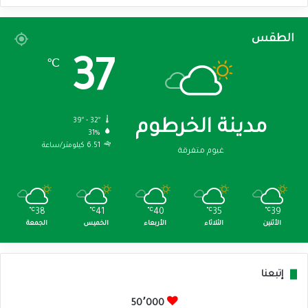
الطقس
37
℃
39º - 32º
مدينة الخرطوم
31%
6.51 كيلومتر/ساعة
غيوم متفرقة
℃
38
℃
41
℃
40
℃
35
℃
39
الأثنين
الثلاثاء
الأربعاء
الخميس
الجمعة
إتبعنا
50٬000