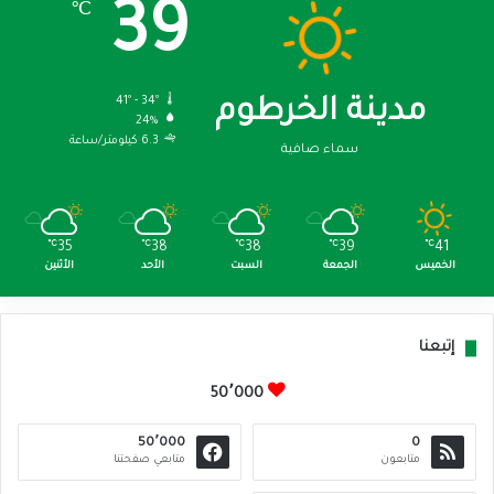
39
℃
41º - 34º
مدينة الخرطوم
24%
6.3 كيلومتر/ساعة
سماء صافية
℃
35
℃
38
℃
38
℃
39
℃
41
الخميس
الجمعة
السبت
الأحد
الأثنين
إتبعنا
50٬000
50٬000
0
متابعون
متابعي صفحتنا