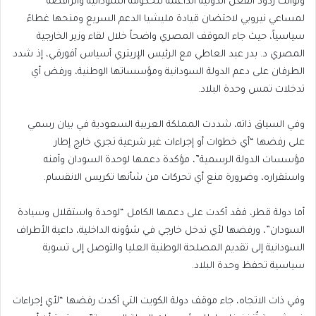
وتوالت ردود الفعل الدولية الداعمة للحكومة السودانية والرافضة
لمساعي نيروبي لاحتضان قيادة مليشيا الدعم السريع ومنحها غطاءً
سياسياً، حيث جاء الموقف المصري واضحاً خلال لقاء وزير الخارجية
المصري د. بدر عبد العاطي مع الرئيس الإريتري أسياس أفورقي، إذ شدد
الطرفان على دعم الدولة السودانية ومؤسساتها الوطنية، ورفض أي
تدخلات تمس وحدة البلاد.
وفي السياق ذاته، شددت المملكة العربية السعودية في بيان رسمي
على رفضها “أي خطوات أو إجراءات غير شرعية تجري خارج إطار
مؤسسات الدولة الرسمية”، مؤكدة دعمها لوحدة السودان وأمنه
واستقراره، وضرورة منع أي تحركات من شأنها تكريس الانقسام.
أما دولة قطر، فقد أكدت على دعمها الكامل “لوحدة واستقلال وسيادة
السودان”، ورفضها لأي تدخل خارجي في شؤونه الداخلية، داعية الأطراف
السودانية إلى تقديم المصلحة الوطنية العليا والتوصل إلى تسوية
سياسية تحفظ وحدة البلاد.
وفي ذات الاتجاه، جاء موقف دولة الكويت التي أكدت رفضها “لأي إجراءات