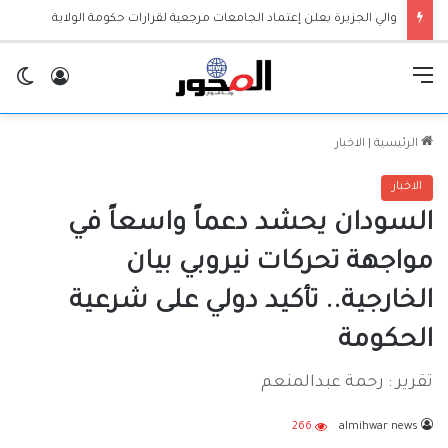
تفاصيل رحلة لبدر للطيران من القاهرة إلي الخرطوم.. أكثر من زاوية
القائمة
تسجيل ا
ال
الرئيسية
|
الاخبار
الاخبار
السودان يحشد دعماً واسعاً في
مواجهة تحركات نيروبي بيان
الخارجية.. تأكيد دولي على شرعية
الحكومة
تقرير : رحمة عبدالمنعم
266
almihwar news