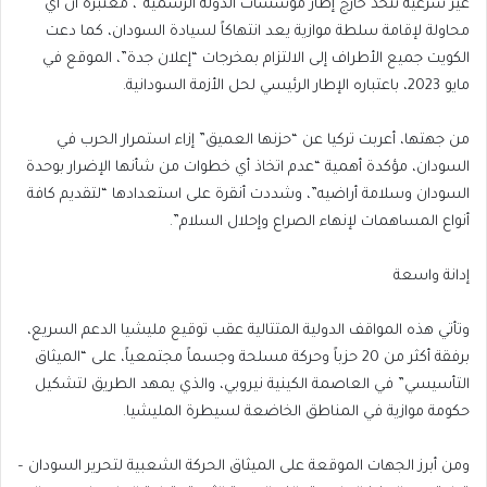
غير شرعية تُتخذ خارج إطار مؤسسات الدولة الرسمية”، معتبرة أن أي
محاولة لإقامة سلطة موازية يعد انتهاكاً لسيادة السودان، كما دعت
الكويت جميع الأطراف إلى الالتزام بمخرجات “إعلان جدة”، الموقع في
مايو 2023، باعتباره الإطار الرئيسي لحل الأزمة السودانية.
من جهتها، أعربت تركيا عن “حزنها العميق” إزاء استمرار الحرب في
السودان، مؤكدة أهمية “عدم اتخاذ أي خطوات من شأنها الإضرار بوحدة
السودان وسلامة أراضيه”، وشددت أنقرة على استعدادها “لتقديم كافة
أنواع المساهمات لإنهاء الصراع وإحلال السلام”.
إدانة واسعة
وتأتي هذه المواقف الدولية المتتالية عقب توقيع مليشيا الدعم السريع،
برفقة أكثر من 20 حزباً وحركة مسلحة وجسماً مجتمعياً، على “الميثاق
التأسيسي” في العاصمة الكينية نيروبي، والذي يمهد الطريق لتشكيل
حكومة موازية في المناطق الخاضعة لسيطرة المليشيا.
ومن أبرز الجهات الموقعة على الميثاق الحركة الشعبية لتحرير السودان –