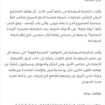
بيان الخارجية
وأكدت الخارجية السودانية في بيانها أمس الاحد ، أن موقف المجتمع
الدولي الرافض لمحاولات شرعنة مليشيا الدعم السريع يعكس عزلة
سياسية للمشروع الذي تدعمه نيروبي، والتي باتت تُوصف – وفق البيان –
بأنها “دولة مارقة” على الأعراف الدولية، بعد احتضانها لمليشيا “الإبادة
الجماعية” ودعمها في مساعي إقامة كيان سياسي خارج إطار الدولة
السودانية.
وأثنت الخارجية السودانية على المواقف “المبدئية القوية” التي تبنتها كل
من مصر، السعودية، قطر، الكويت، وتركيا، إلى جانب الدول الأفريقية
الأعضاء في مجلس الأمن، وهي الجزائر والصومال وسيراليون، فضلاً عن
مواقف القوى الكبرى مثل روسيا والصين والولايات المتحدة وبريطانيا
وغيانا، الذين أعربوا عن رفضهم القاطع لأي إجراءات من شأنها تهديد
وحدة السودان.
مواقف دولية