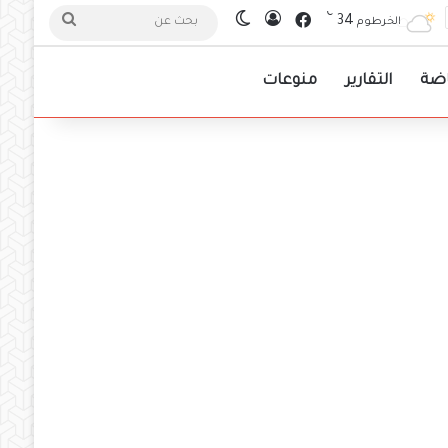
℃
فيسبوك
34
تسجيل الدخول
الوضع المظلم
بحث
الخرطوم
عن
اضة
التقارير
منوعات