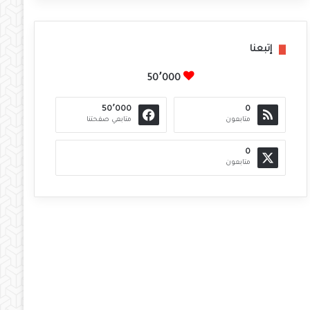
إتبعنا
50٬000
50٬000
0
متابعون
متابعي صفحتنا
0
متابعون