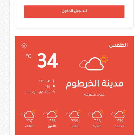
تسجيل الدخول
الطقس
34
℃
39º - 34º
مدينة الخرطوم
41%
10.2 كيلومتر/ساعة
غيوم متفرقة
℃
37
℃
38
℃
39
℃
38
℃
39
الجمعة
السبت
الأحد
الأثنين
الثلاثاء