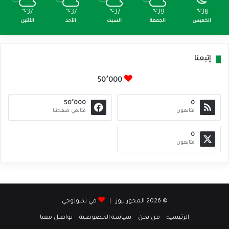
℃
37
℃
37
℃
37
℃
39
℃
38
الخميس
الجمعة
السبت
الأحد
الأثنين
إتبعنا
50٬000
50٬000
0
متابعون
متابعي صفحتنا
0
متابعون
© 2026 المحور نيوز |
مي تكنولوجي
الرئيسية
من نحن
سياسة الخصوصية
تواصل معنا