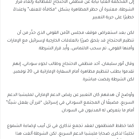
إلى المحكمة العليا نيابة عن منظمي الاحتجاج للمطالبة بإلغاء قرار
الشرطة، معتبرة أن حظر المظاهرة يشكل “مكافأة للعنف” واعتداءً
خطيرًا على حرية التعبير.
لكن بعد استعراض موقف مجلس الأمن القومي الذي حذّر من أن
تنظيم الاحتجاج قد يلحق ضررًا بالعلاقات الخارجية لإسرائيل مع الإمارات
وأمنها القومي، تم سحب الالتماس، وأُيد قرار الشرطة.
وقال أنور سليمان، أحد منظمي الاحتجاج وطالب لجوء سوداني، إنهم
تقدموا بطلب لتنظيم مظاهرة أمام السفارة الإماراتية في 20 نوفمبر،
لكن الشرطة رفضت مباشرة.
وأوضح أن هدفهم كان التعبير عن رفض الدعم الإماراتي لمليشيا الدعم
السريع، مضيفًا أن المجتمع السوداني في إسرائيل “قرر أن يفعل شيئًا”
أمام ما يتعرض له المدنيون في السودان.
كما خطط المنظمون لعقد تجمع تذكاري في تل أبيب لإضاءة الشموع
تخليدًا لذكرى ضحايا مليشيا الدعم السريع، لكن الشرطة ألغت هذا