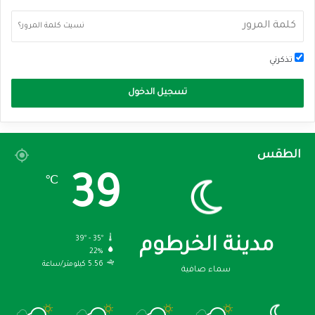
نسيت كلمة المرور؟
تذكرني
تسجيل الدخول
الطقس
39
℃
39º - 35º
مدينة الخرطوم
22%
5.56 كيلومتر/ساعة
سماء صافية