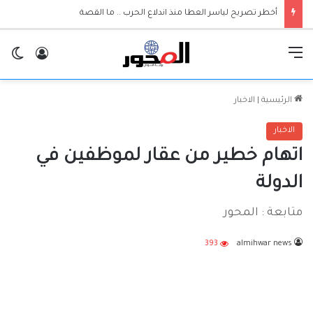
أخطر تصريح لياسر العطا منذ اندلاع الحرب .. ما القصة
القائمة
تسجيل ا
ال
الرئيسية
|
الاخبار
الاخبار
اتهام خطير من عقار لموظفين في
الدولة
متابعة : المحور
393
almihwar news