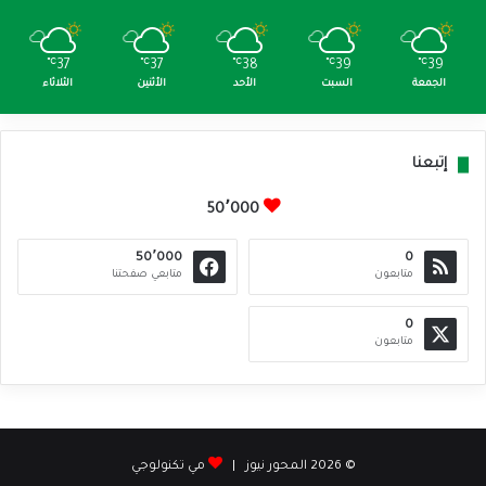
℃
37
℃
37
℃
38
℃
39
℃
39
الجمعة
السبت
الأحد
الأثنين
الثلاثاء
إتبعنا
50٬000
50٬000
0
متابعون
متابعي صفحتنا
0
متابعون
© 2026 المحور نيوز |
مي تكنولوجي