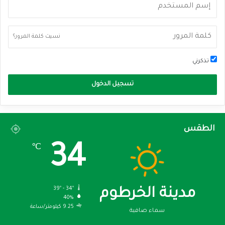
نسيت كلمة المرور؟
تذكرني
تسجيل الدخول
الطقس
34
℃
39º - 34º
مدينة الخرطوم
40%
9.25 كيلومتر/ساعة
سماء صافية