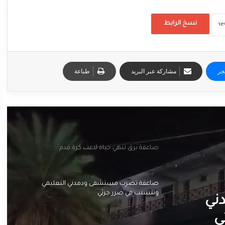
نسخ الرابط
جر
مشاركة عبر البريد
طباعة
صاعقة برق تنهي حياة لاعب كرة قدم
صاعقة تضرب مستشفى ودمدني التعليمي
وتتسبب في ضرر جزئي
ني
ي