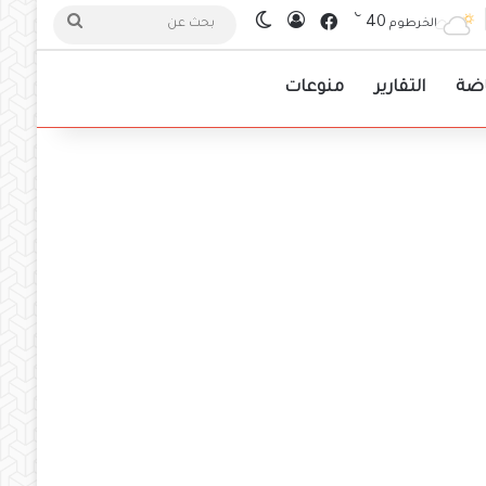
℃
فيسبوك
40
تسجيل الدخول
الوضع المظلم
بحث
الخرطوم
عن
اضة
التقارير
منوعات