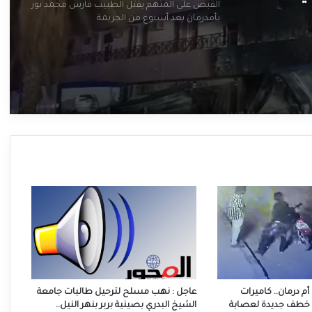
القبض على المتهم بقتل الطبيب فارس محمد نور
بأمدرمان بعد أسبوع من الجريمة
أم درمان.. كاميرات
عاجل : نهب مسلح لترحيل طالبات جامعة
ة خطف جديدة لعصابة
الشيخ البدري بصينية بربر بنهر النيل..