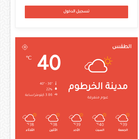
تسجيل الدخول
الطقس
40
℃
40º - 36º
مدينة الخرطوم
22%
3.86 كيلومتر/ساعة
غيوم متفرقة
℃
38
℃
38
℃
39
℃
40
℃
39
الجمعة
السبت
الأحد
الأثنين
الثلاثاء