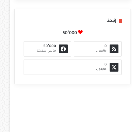
إتبعنا
50٬000
50٬000
0
متابعون
متابعي صفحتنا
0
متابعون