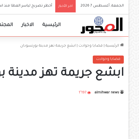
الجمعة, أغسطس 7 2026
أخطر تصريح لياسر العطا منذ ا
اخر الأخبار
الرئيسية
الاخبار
المجتم
الرئيسية
|
قضايا وحوادث
|
ابشع جريمة تهز مدينة بورتسودان
قضايا وحوادث
ابشع جريمة تهز مدينة ب
1٬197
almihwar news