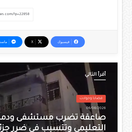
فيسبوك
‫X
ماسن
أقرأ التالي
قضايا وحوادث
06/08/2026
صاعقة تضرب مستشفى ودمد
التعليمي وتتسبب في ضرر جزئ